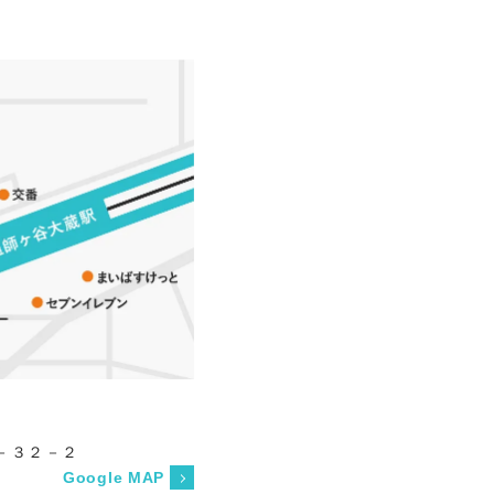
－３２－２
Google MAP