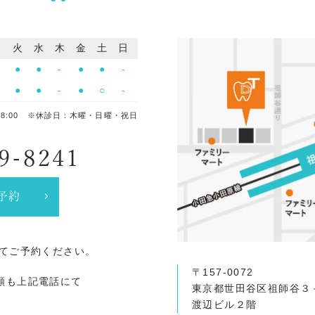
月
火
水
木
金
土
日
●
●
●
-
●
●
-
●
●
●
-
●
○
-
~18:00 ※休診日：木曜・日曜・祝日
89-8241
B予約
にてご予約ください。
〒157-0072
頼も上記電話にて
東京都世田谷区祖師谷３
渡辺ビル２階