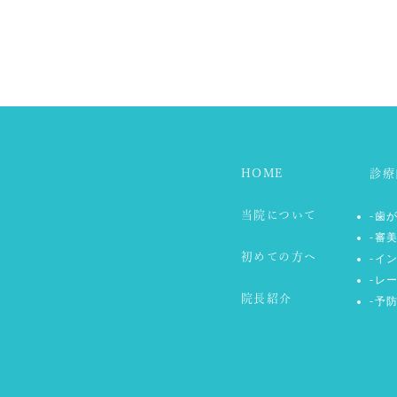
HOME
診療
当院について
-歯
-審
初めての方へ
-イ
-レ
院長紹介
-予