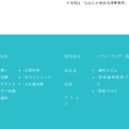
※当院は『おおたか総合法律事務所』
内容
院内紹介
コラム・ブログ一
が痛い
-口腔外科
-歯科コラム
料金表
美治療
-ホワイトニング
-谷村歯科医院ブ
ンプラント
-入れ歯治療
グ
症例
ーザー治療
-院長ブログ
防歯科
アクセ
ス