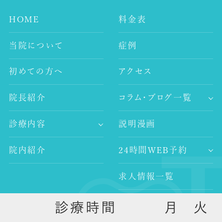
HOME
料金表
当院について
症例
初めての方へ
アクセス
院長紹介
コラム・ブログ一覧
-歯科コラム
診療内容
説明漫画
-谷村歯科医院ブログ
-歯が痛い
-院長ブログ
院内紹介
24時間WEB予約
-審美治療
-インプラント
求人情報一覧
-レーザー治療
-歯科医師求人
-予防歯科
外部リンク
-歯科衛生士求人
-口腔外科