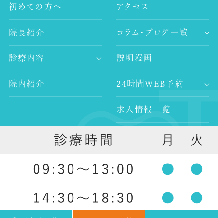
初めての方へ
アクセス
院長紹介
コラム・ブログ一覧
-歯科コラム
診療内容
説明漫画
-谷村歯科医院ブログ
-歯が痛い
-院長ブログ
院内紹介
24時間WEB予約
-審美治療
-インプラント
求人情報一覧
-レーザー治療
-歯科医師求人
-予防歯科
外部リンク
-歯科衛生士求人
-口腔外科
-ホワイトニング
-入れ歯治療
祖師ヶ谷大蔵の歯医者 ｜ 谷村歯科医院 祖師ヶ谷大蔵