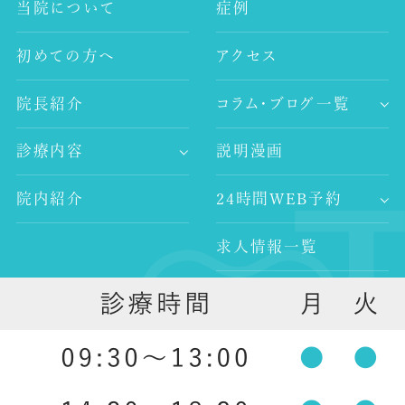
当院について
症例
初めての方へ
アクセス
院長紹介
コラム・ブログ一覧
-歯科コラム
診療内容
説明漫画
-谷村歯科医院ブログ
-歯が痛い
-院長ブログ
院内紹介
24時間WEB予約
-審美治療
-インプラント
求人情報一覧
-レーザー治療
-歯科医師求人
-予防歯科
外部リンク
-歯科衛生士求人
-口腔外科
-ホワイトニング
-入れ歯治療