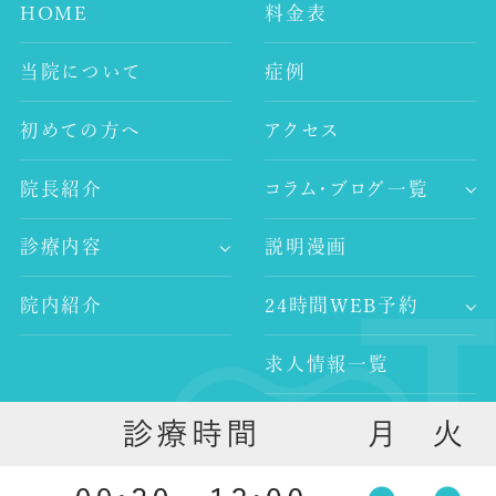
HOME
料金表
当院について
症例
初めての方へ
アクセス
院長紹介
コラム・ブログ一覧
-歯科コラム
診療内容
説明漫画
-谷村歯科医院ブログ
-歯が痛い
-院長ブログ
院内紹介
24時間WEB予約
-審美治療
-インプラント
求人情報一覧
-レーザー治療
-歯科医師求人
-予防歯科
外部リンク
-歯科衛生士求人
-口腔外科
-ホワイトニング