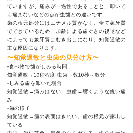
ていますが、痛みが一過性であることと、叩いて
も痛まないなどの点が虫歯との違いです。
歯の根元部分にはエナメル質がなく、全て象牙質
でできているため、加齢による歯ぐきの後退など
によっても象牙質はむき出しになり、知覚過敏の
主な原因になります。
〜知覚過敏と虫歯の見分け方〜
▫︎食べ物で歯がしみる時間
知覚過敏→10秒程度 虫歯→数10秒～数分
▫︎しみる歯を叩いた場合
知覚過敏→痛みはない 虫歯→響くような鋭い痛
み
▫︎歯の様子
知覚過敏→歯の表面はきれい、歯の根元が露出し
ている