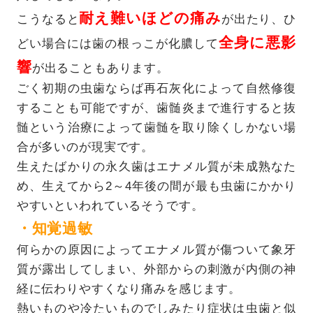
耐え難いほどの痛み
こうなると
が出たり、ひ
全身に悪影
どい場合には歯の根っこが化膿して
響
が出ることもあります。
ごく初期の虫歯ならば再石灰化によって自然修復
することも可能ですが、歯髄炎まで進行すると抜
髄という治療によって歯髄を取り除くしかない場
合が多いのが現実です。
生えたばかりの永久歯はエナメル質が未成熟なた
め、生えてから2～4年後の間が最も虫歯にかかり
やすいといわれているそうです。
・知覚過敏
何らかの原因によってエナメル質が傷ついて象牙
質が露出してしまい、外部からの刺激が内側の神
経に伝わりやすくなり痛みを感じます。
熱いものや冷たいものでしみたり症状は虫歯と似