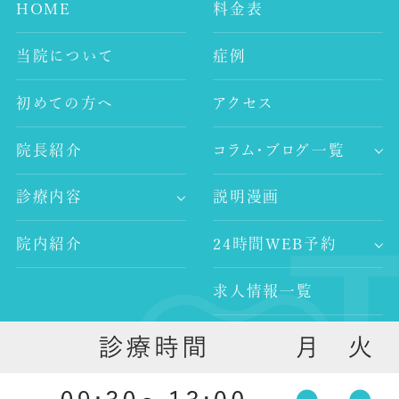
HOME
料金表
当院について
症例
初めての方へ
アクセス
院長紹介
コラム・ブログ一覧
-歯科コラム
診療内容
説明漫画
-谷村歯科医院ブログ
-歯が痛い
-院長ブログ
院内紹介
24時間WEB予約
-審美治療
-インプラント
求人情報一覧
-レーザー治療
-歯科医師求人
-予防歯科
外部リンク
-歯科衛生士求人
-口腔外科
-ホワイトニング