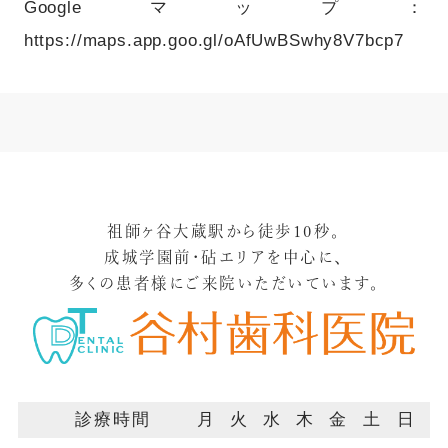
Googleマップ：
https://maps.app.goo.gl/oAfUwBSwhy8V7bcp7
祖師ヶ谷大蔵駅から徒歩10秒。
成城学園前・砧エリアを中心に、
多くの患者様にご来院いただいています。
診療時間
月
火
水
木
金
土
日