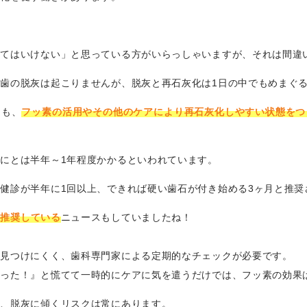
してはいけない」と思っている方がいらっしゃいますが、それは間違
歯の脱灰は起こりませんが、脱灰と再石灰化は1日の中でもめまぐ
ても、
フッ素の活用やその他のケアにより再石灰化しやすい状態をつ
にとは半年～1年程度かかるといわれています。
健診が半年に1回以上、できれば硬い歯石が付き始める3ヶ月と推奨
を推奨している
ニュースもしていましたね！
は見つけにくく、歯科専門家による定期的なチェックが必要です。
まった！』と慌てて一時的にケアに気を遣うだけでは、フッ素の効果
し、脱灰に傾くリスクは常にあります。