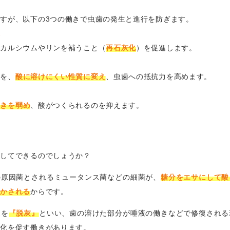
すが、以下の3つの働きで虫歯の発生と進行を防ぎます。
進
たカルシウムやリンを補うこと（
再石灰化
）を促進します。
質を、
酸に溶けにくい性質に変え
、虫歯への抵抗力を高めます。
働きを弱め
、酸がつくられるのを抑えます。
にしてできるのでしょうか？
の原因菌とされるミュータンス菌などの細菌が、
糖分をエサにして酸
溶かされる
からです。
象を
『脱灰』
といい、歯の溶けた部分が唾液の働きなどで修復される
灰化を促す働きがあります。