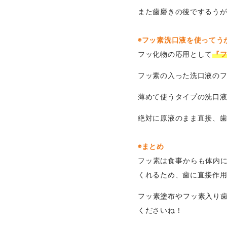
また歯磨きの後でするう
◉フッ素洗口液を使ってう
フッ化物の応用として
『
フッ素の入った洗口液のフッ
薄めて使うタイプの洗口
絶対に原液のまま直接、
◉まとめ
フッ素は食事からも体内
くれるため、歯に直接作
フッ素塗布やフッ素入り
くださいね！