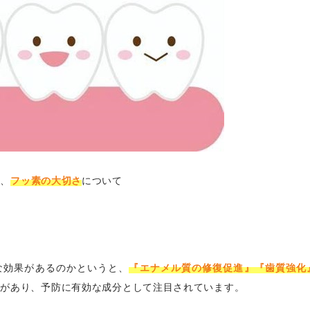
な、
フッ素の大切さ
について
な効果があるのかというと、
『エナメル質の修復促進』『歯質強化
果があり、予防に有効な成分として注目されています。