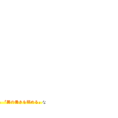
』『菌の働きを弱める』
な