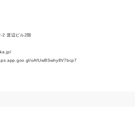
-2 渡辺ビル2階
ka.jp/
maps.app.goo.gl/oAfUwBSwhy8V7bcp7