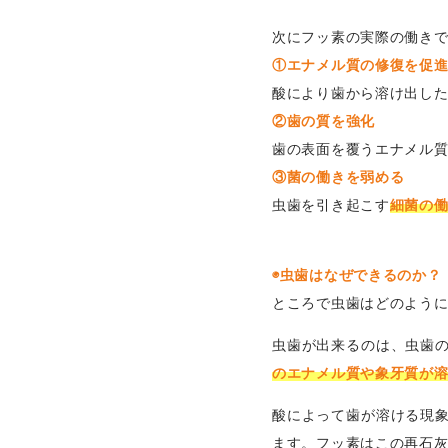
次にフッ素の実際の働きで
①エナメル質の修復を促
酸により歯から溶け出し
②歯の質を強化
歯の表面を覆うエナメル
③菌の働きを弱める
虫歯を引き起こす
細菌の
◉虫歯はなぜできるのか？
ところで虫歯はどのよう
虫歯が出来るのは、虫歯
のエナメル質や象牙質が
酸によって歯が溶ける現
ます。フッ素はこの再石