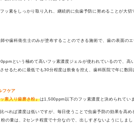
でフッ素をしっかり取り入れ、継続的に虫歯予防に努めることが大切
医師や歯科衛生士のみが塗布することのできる施術で、歯の表面のエ
000ppmという極めて高いフッ素濃度ジェルが使われているので、高
させるために最低でも30分程度は飲食を控え、歯科医院で年に数回
ルフケア
フッ素入り歯磨き粉』
は1,500ppm以下のフッ素濃度と決められてい
に比べれば濃度は低いですが、毎日使うことで虫歯予防の効果を高め
き粉の量は、2センチ程度で十分なので、出しすぎないようにしまし