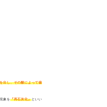
を出し、その酸によって歯
現象を
『再石灰化』
といい