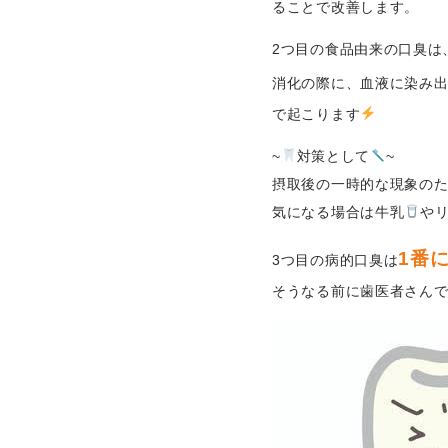
ることで改善します。
2つ目の食品由来の口臭は
消化の際に、血液に染み
で起こります
~
対策として
~
摂取後の一時的な現象の
気になる場合は牛乳
や
1番
3つ目の病的口臭は
そうなる前に歯医者さん