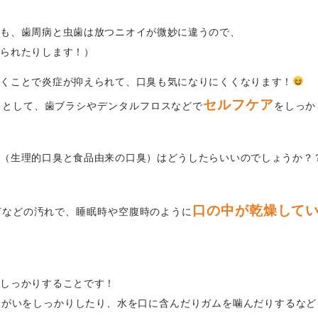
ても、歯周病と虫歯は放つニオイが微妙に違うので、
けられたりします！）
除くことで炎症が抑えられて、口臭も気になりにくくなります！
セルフケア
ととして、歯ブラシやデンタルフロスなどで
をしっか
策（生理的口臭と食品由来の口臭）はどうしたらいいのでしょうか？
口の中が乾燥して
苔などの汚れで、睡眠時や空腹時のように
をしっかりすることです！
うがいをしっかりしたり、水を口に含んだりガムを噛んだりするなど