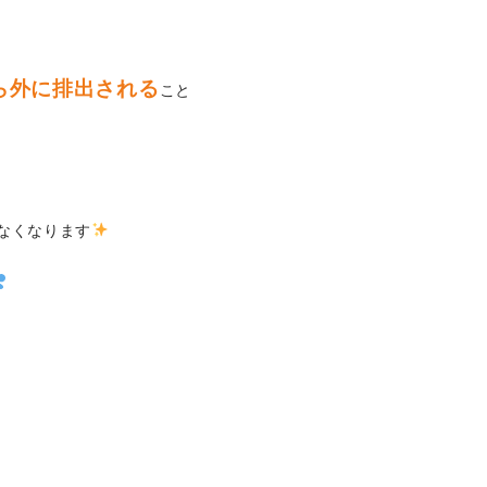
ら外に排出される
こと
なくなります