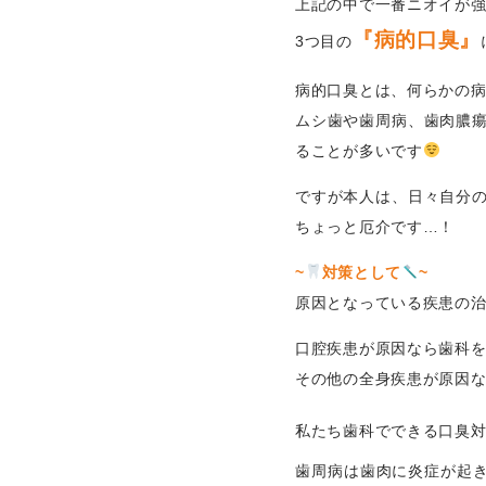
上記の中で一番ニオイが
『病的口臭』
3つ目の
病的口臭とは、何らかの
ムシ歯や歯周病、歯肉膿
ることが多いです
ですが本人は、日々自分
ちょっと厄介です…！
~
対策として
~
原因となっている疾患の
口腔疾患が原因なら歯科
その他の全身疾患が原因
私たち歯科でできる口臭
歯周病は歯肉に炎症が起