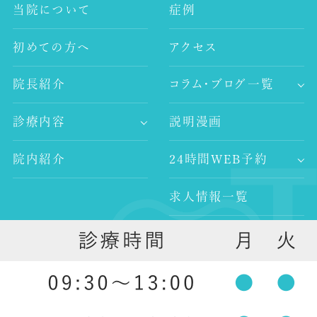
当院について
症例
初めての方へ
アクセス
院長紹介
コラム・ブログ一覧
-歯科コラム
診療内容
説明漫画
-谷村歯科医院ブログ
-歯が痛い
-院長ブログ
院内紹介
24時間WEB予約
-審美治療
-インプラント
求人情報一覧
-レーザー治療
-歯科医師求人
-予防歯科
外部リンク
-歯科衛生士求人
-口腔外科
-ホワイトニング
-入れ歯治療