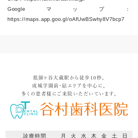
Googleマップ：
https://maps.app.goo.gl/oAfUwBSwhy8V7bcp7
祖師ヶ谷大蔵駅から徒歩10秒。
成城学園前・砧エリアを中心に、
多くの患者様にご来院いただいています。
診療時間
月
火
水
木
金
土
日