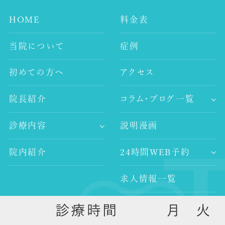
HOME
料金表
当院について
症例
初めての方へ
アクセス
院長紹介
コラム・ブログ一覧
-歯科コラム
診療内容
説明漫画
-谷村歯科医院ブログ
-歯が痛い
-院長ブログ
院内紹介
24時間WEB予約
-審美治療
-インプラント
求人情報一覧
-レーザー治療
-歯科医師求人
-予防歯科
外部リンク
-歯科衛生士求人
-口腔外科