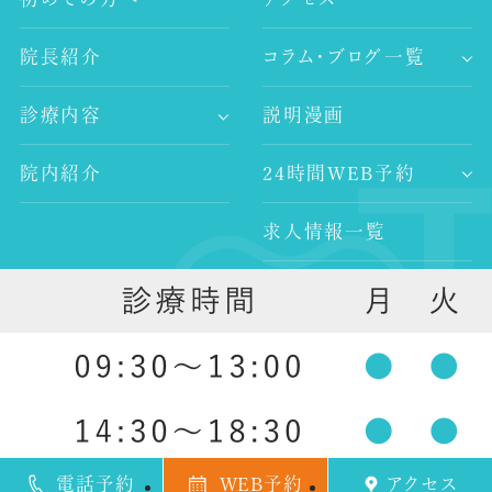
院長紹介
コラム・ブログ一覧
-歯科コラム
診療内容
説明漫画
-谷村歯科医院ブログ
-歯が痛い
-院長ブログ
院内紹介
24時間WEB予約
-審美治療
-インプラント
求人情報一覧
-レーザー治療
-歯科医師求人
-予防歯科
外部リンク
-歯科衛生士求人
-口腔外科
-ホワイトニング
-入れ歯治療
祖師ヶ谷大蔵の歯医者 ｜ 谷村歯科医院 祖師ヶ谷大蔵
電話予約
WEB予約
アクセス