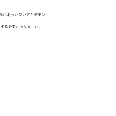
。
この波長にあった使い方とデモン
強する必要がありました。