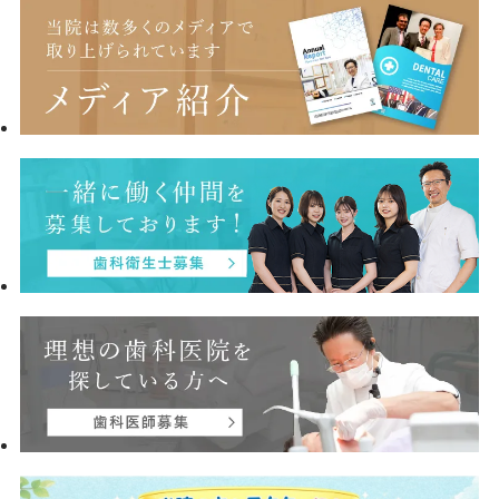
多いため、事前にお飲みになっているお薬
をしっかりと把握し、安全に治療を進める
ことが何よりも大切です。 当院では、以下
の安全対策を徹底しています。 お薬手帳の
確認と院内共有 スタッフ一同、患者様のお
薬手帳を必ずチェックし、院内全体で情報
を共有しています。 お薬の飲み合わせ（相
互作用）の確認 歯科で処方する「抗生物
質」の中には、抗血栓薬の作用を強め、出
血傾向をさらに高めてしまう種類のものが
あります。当院ではそのような飲み合わせ
のリスクも全て把握した上で、安全なお薬
を処方いたしますのでご安心ください。 少
しでもご不安なこと、疑問に思うことがあ
りましたら、どんな些細なことでも構いま
せんのでお気軽にご相談ください。 歯科医