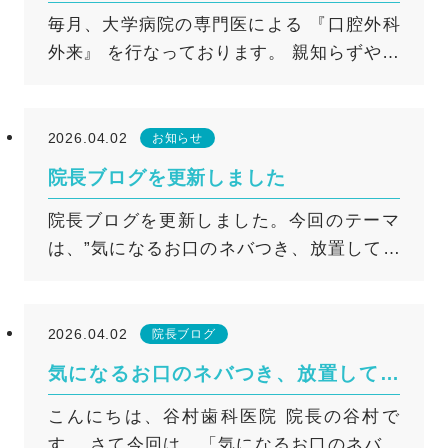
です
毎月、大学病院の専門医による 『口腔外科
必要があります。 （初診として口腔外科外
外来』 を行なっております。 親知らずや口
来の予約は不可です。また、初診時に口腔
の中のでき物や違和感、あごの痛みや引っ
外科外来の受診が必要かどうか判断いたし
かかり（顎関節症）等でお悩みの方はご相
ます） ※口腔外科外来は完全予約制になり
談ください。 次回は４月２５日（土）で
ます。 ※口腔外科外来でできる診査や処置
2026.04.02
お知らせ
す。 ※口腔外科外来受診前に各種検査とご
には限界があります。診療所レベルでの範
院長ブログを更新しました
説明のため、事前に1度ご来院していただく
囲を超えると判断した場合には、大学病院
院長ブログを更新しました。今回のテーマ
必要があります。 （初診として口腔外科外
の口腔外科または専門外来を紹介させてい
は、”気になるお口のネバつき、放置しても
来の予約は不可です。また、初診時に口腔
ただきます。 詳しくはこちら
大丈夫？”です。 詳しくはこちら
外科外来の受診が必要かどうか判断いたし
ます） ※口腔外科外来は完全予約制になり
ます。 ※口腔外科外来でできる診査や処置
2026.04.02
院長ブログ
には限界があります。診療所レベルでの範
気になるお口のネバつき、放置しても
囲を超えると判断した場合には、大学病院
大丈夫？
こんにちは、谷村歯科医院 院長の谷村で
の口腔外科または専門外来を紹介させてい
す。 さて今回は、「気になるお口のネバつ
ただきます。 詳しくはこちら