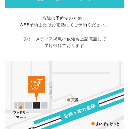
判断でお薬を飲むのをやめてしまうのは非
css.type = 'text/css'; var head =
常に危険です。 お薬を中断することで血栓
document.getElementsByTagName('head')
当院は予約制のため、
ができやすくなり、重篤な心臓病や脳梗塞
[0]; head.appendChild(css);
WEB予約またはお電話にてご予約ください。
を引き起こす恐れがあるため、細心の注意
が必要です。 歯科治療・抜歯における最新
取材・メディア掲載の依頼も上記電話にて
受け付けております
のガイドライン 2010年より、抗血栓薬を服
用している患者様に対する歯科での抜歯に
関するガイドラインが発行されています。
最新のガイドラインでは、以下のような基
準が設けられています。 普通の抜歯（単純
抜歯）の場合 骨を削ったりしない一般的な
抜歯であれば、**「お薬は休薬・中止せず
に継続して行うべき」**と明確に記載され
ています。 難しい抜歯（親知らずや骨を削
る抜歯）の場合 親知らずの抜歯や、骨の切
削を伴うような難易度の高い抜歯について