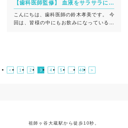
【歯科医師監修】 血液をサラサラにす
（１）歯周病 歯周病菌は歯と歯ぐきの境目
る薬（抗血栓薬）を飲んでいる方の歯
こんにちは、歯科医師の鈴木孝美です。 今
に付着し、 ネバつきの原因となる物質を作
科治療・抜歯について
回は、皆様の中にもお飲みになっている方
り出して 自らが住みやすい環境を整えてい
がいらっしゃるかもしれない、**「血液を
ます。 歯周病は、痛みなどの自覚症状が
サラサラにするお薬（抗血栓薬）」**と歯
ほとんどないまま進行する病気ですが、 お
科治療の関係についてお話ししたいと思い
口のネバつきが初期サインとして 現れるこ
ます。 高血圧や心疾患などの治療で処方さ
とも少なくありません。 （２）ドライマ
れることが多いお薬ですが、実は歯科での
ウス（口腔乾燥症） だ液の分泌量が少なく
<
1
2
3
4
5
…
48
>
外科処置（抜歯など）に深く関わってきま
なるドライマウスも、 ネバつきの原因の1
す。 血液をサラサラにする薬（抗血栓薬）
つです。 加齢やストレス、薬の副作用の
とは？ 抗血栓薬（こうけっせんやく）と
ほか、 就寝中の口呼吸が影響していること
は、血管の中で血が固まって血栓ができる
もあります。 だ液が減ってお口を洗い流
のを防ぐお薬です。血栓ができるメカニズ
す力が弱まると、 むし歯や歯周病、口臭の
ムの違いによって、大きく2つの種類に分け
リスクが 一気に高まるため注意が必要で
られます。 ① 抗凝固薬（こうぎょうこや
す。 ◆「いつもと違う」と感じたら
祖師ヶ谷大蔵駅から徒歩10秒。
く） 代表的なお薬： ワルファリン、直接作
要チェック！ 「いつも以上にネバつきの