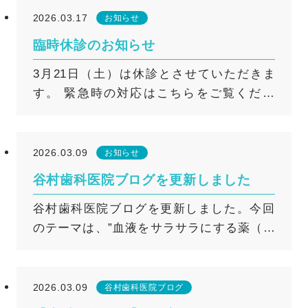
談ください。 次回は４月１８日（土）で
ただけますので、どうぞご安心ください。
が 高まる時間帯でもあります。 だからこ
2026.03.17
お知らせ
す。 ※口腔外科外来受診前に各種検査とご
そ、寝る前は時間をかけて 丁寧に歯を磨
臨時休診のお知らせ
説明のため、事前に1度ご来院していただく
き、 細菌のエサとなる汚れを しっかり落と
3月21日（土）は休診とさせていただきま
必要があります。 （初診として口腔外科外
すことが大切です。 また、朝の歯みがき
す。 緊急時の対応はこちらをご覧くださ
来の予約は不可です。また、初診時に口腔
は 寝ている間に増えた細菌を洗い流し、 ネ
い。
外科外来の受診が必要かどうか判断いたし
バつきや口臭を除去する役割があります。
ます） ※口腔外科外来は完全予約制になり
このように、朝晩それぞれの役割を意識し
ます。 ※口腔外科外来でできる診査や処置
て 歯みがきを行うことが、 お口の健康を守
2026.03.09
お知らせ
には限界があります。診療所レベルでの範
るポイントです。 ◆特に注意が必要
谷村歯科医院ブログを更新しました
囲を超えると判断した場合には、大学病院
な「ネバつき」の特徴は？ 起床時のお口
谷村歯科医院ブログを更新しました。今回
の口腔外科または専門外来を紹介させてい
のネバつきの 多くは一時的なものですが、
のテーマは、”血液をサラサラにする薬（抗
ただきます。 詳しくはこちら
中には日々のケアだけでは 改善しないケー
血栓薬）を飲んでいる方の歯科治療・抜歯
スもあります。 「毎日丁寧に磨いても
について”です。 詳しくはこちら
スッキリしない」 「日中も強いネバつきを
感じる」 という場合は、 主に次の2つの可
2026.03.09
谷村歯科医院ブログ
能性が考えられるため 注意が必要です。