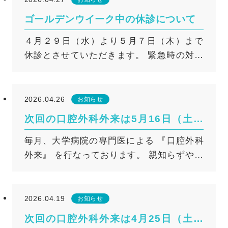
ゴールデンウイーク中の休診について
４月２９日（水）より５月７日（木）まで
休診とさせていただきます。 緊急時の対応
はこちらをご覧ください。
2026.04.26
お知らせ
次回の口腔外科外来は5月16日（土）
です
毎月、大学病院の専門医による 『口腔外科
外来』 を行なっております。 親知らずや口
の中のでき物や違和感、あごの痛みや引っ
かかり（顎関節症）等でお悩みの方はご相
談ください。 次回は５月１６日（土）で
2026.04.19
お知らせ
す。 ※口腔外科外来受診前に各種検査とご
次回の口腔外科外来は4月25日（土）
説明のため、事前に1度ご来院していただく