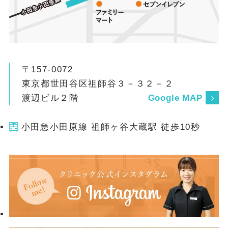
は、明確なガイドラインがなく、**「抗血
栓薬を処方している主治医（内科などの先
生）に対診（照会）をして判断するべき」
**とされています。 ワルファリンを服用中
の方の指標（PT-INR値） ワルファリンをお
〒157-0072
飲みの方には、血液の固まりにくさを示す
東京都世田谷区祖師谷３－３２－２
「PT-INR」という血液検査の数値指標があ
渡辺ビル２階
Google MAP
ります。 抜歯を行う72時間前の血液検査
で、PT-INR値が「2.0～3.0（70歳以上の方
小田急小田原線 祖師ヶ谷大蔵駅 徒歩10秒
は1.6～2.6）」にコントロールされている
場合は、ワルファリンを継続したままの抜
歯が可能です。 （※こちらも単純な抜歯の
みの指標となるため、難しい抜歯の場合は
主治医への対診が必要です。） 当院の安全
への取り組み：必ず「お薬手帳」をお見せ
ください 歯科治療は外科処置を伴うことが