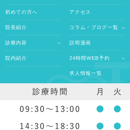
初めての方へ
アクセス
院長紹介
コラム・ブログ一覧
-歯科コラム
診療内容
説明漫画
-谷村歯科医院ブログ
-歯が痛い
-院長ブログ
院内紹介
24時間WEB予約
-審美治療
-インプラント
求人情報一覧
-レーザー治療
-歯科医師求人
-予防歯科
外部リンク
-歯科衛生士求人
-口腔外科
-ホワイトニング
-入れ歯治療
祖師ヶ谷大蔵の歯医者 ｜ 谷村歯科医院 祖師ヶ谷大蔵