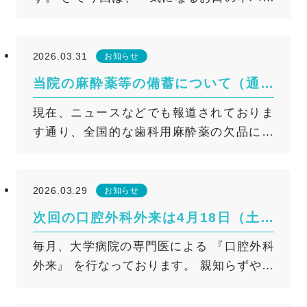
き」 についてのお話です。 ◆なぜ、朝起
きるとお口がネバつくの？ 朝、起きたと
きにお口の中がネバつくと 不快に感じる方
2026.03.31
お知らせ
も多いのではないでしょうか。 これは健
当院の麻酔薬等の備蓄について（通常
康な人にも起こる生理現象ですが、 実は、
通り診療を行っております）
現在、ニュースなどでも報道されておりま
睡眠中のだ液の量が関係しています。 体
す通り、全国的な歯科用麻酔薬の欠品によ
が休息モードに入る睡眠中は、 消化・吸収
り無麻酔での治療や治療の延期を余儀なく
のためのだ液が必要なくなるため、 分泌量
されるケースが増加しております。また、
も日中に比べて大幅に減少します。 する
グローブ・エプロン・抗生物質などの医療
と、だ液のクリーニング作用や 細菌を抑え
2026.03.29
お知らせ
資材も慢性的な供給不足となっておりま
る力が弱まり、 お口の中で細菌が増えやす
次回の口腔外科外来は4月18日（土）
す。 しかし当院では、患者さまにいつでも
くなります。 こうして増えた細菌が作
です
毎月、大学病院の専門医による 『口腔外科
安心して治療を受けていただけるよう、麻
り出す ネバネバした物質が、 起床時のお口
外来』 を行なっております。 親知らずや口
酔薬やその他医療資材の十分な在庫を確保
のネバつきの原因です。 加えて、だ液が
の中のでき物や違和感、あごの痛みや引っ
しております。 そのため通常通りの『痛み
減って細菌が増えやすい夜間は お口のネバ
かかり（顎関節症）等でお悩みの方はご相
に配慮した安心・安全な診療』をお受けい
つきだけでなく、 むし歯や歯周病のリスク