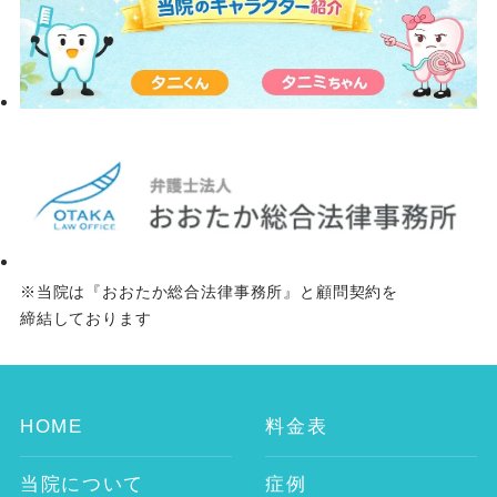
師 鈴木 孝美 谷村歯科医院 ネット予約は
こちらから 〒157-0072 東京都世田谷区祖
師谷3-32-2 渡辺ビル2階 TEL：03-3789-
8241 URL：https://tanimurashika.jp/
Googleマップ：
https://maps.app.goo.gl/oAfUwBSwhy8V7bcp7
※当院は『おおたか総合法律事務所』と顧問契約を
締結しております
HOME
料金表
当院について
症例