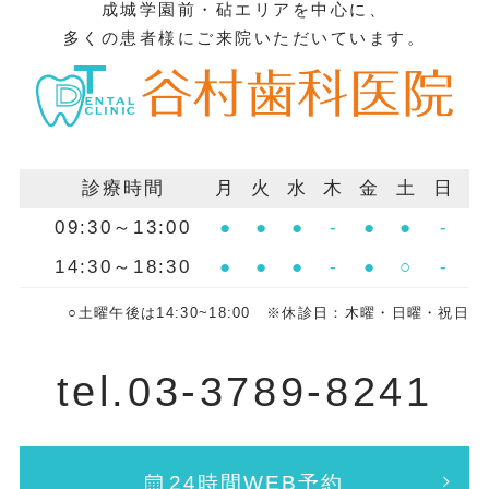
成城学園前・砧エリアを中心に、
用型経口抗凝固薬（DOAC：ドゥアック）
不快感が強い」 などと感じたら、 実はそれ
多くの患者様にご来院いただいています。
など ② 抗血小板薬（こうけっしょうばんや
がお口の状態の変化を知らせる サインかも
く） 代表的なお薬： アスピリンなど 上の
しれません。 痛みや見た目の変化が
図には、代表的なお薬の名前を挙げていま
なくても、 お口に気になる点があれば 早め
す。もし、ご自身が飲まれているお薬がこ
に歯科医院を受診しておくことが、 大きな
の中にありましたら、受診時に必ず私たち
トラブルを未然に防ぐ近道です。 ささい
診療時間
月
火
水
木
金
土
日
歯科医師・スタッフにお知らせください。
な点でも ご不安に思うことがあれば、 どう
09:30～13:00
●
●
●
-
●
●
-
（※人によっては、抗血小板薬と抗凝固薬
ぞお気軽にご相談ください。 谷村歯科医
14:30～18:30
●
●
●
-
●
○
-
の2種類を併用されている場合もありま
院 ネット予約はこちらから 〒157-0072 東
す。） 自己判断でお薬を止めるのは「絶対
京都世田谷区祖師谷3-32-2 渡辺ビル2階
○土曜午後は14:30~18:00 ※休診日：木曜・日曜・祝日
にNG」です！ 「血液をサラサラにする薬
TEL：03-3789-8241 URL：
を飲んでいると、歯を抜いた時に血が止ま
https://tanimurashika.jp/ Googleマップ：
tel.03-3789-8241
らなくなるのでは？」とご不安に思われる
https://maps.app.goo.gl/oAfUwBSwhy8V7bcp7
方も多いでしょう。確かに、外科処置時に
var css = document.createElement('link');
出血が止まりにくくなるリスクはありま
css.rel = 'stylesheet'; css.href =
24時間WEB予約
す。 しかし、出血を恐れて患者様ご自身の
'https://www.cranehill.net/websup_blog/css/webs