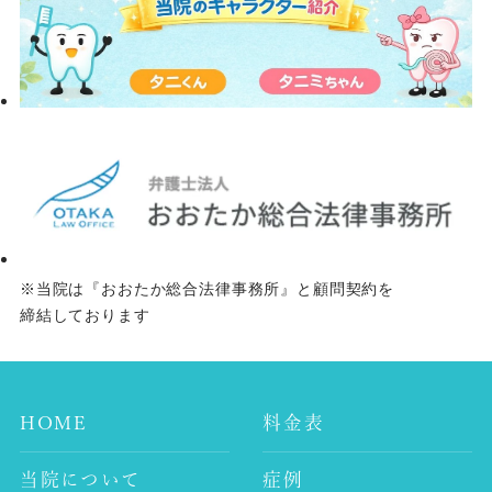
をご希望の方は、何なりと当院までお申し
付けください。 歯科医師 鈴木 孝美 谷村
歯科医院 ネット予約はこちらから 〒157-
0072 東京都世田谷区祖師谷3-32-2 渡辺ビ
ル2階 TEL：03-3789-8241 URL：
https://tanimurashika.jp/ Googleマップ：
https://maps.app.goo.gl/oAfUwBSwhy8V7bcp7
※当院は『おおたか総合法律事務所』と顧問契約を
締結しております
HOME
料金表
当院について
症例