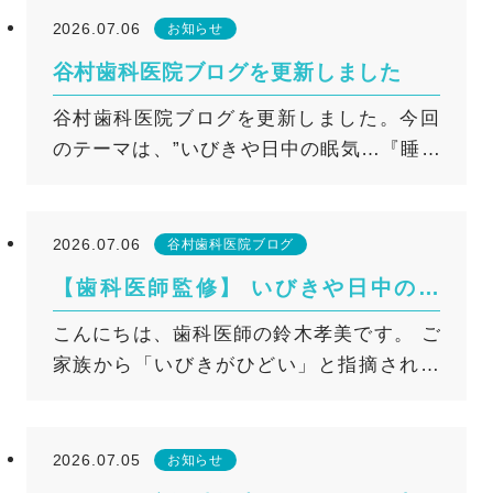
談ください。 次回は８月１日（土）です。
ます。 ※口腔外科外来でできる診査や処置
主に次の3つが挙げられます。 1.接着力が
皮下注、ランマーク皮下注 ロモソズマブ イ
2026.07.06
お知らせ
※口腔外科外来受診前に各種検査とご説明
には限界があります。診療所レベルでの範
弱くなる 歯と修復物をつなぐ接着剤（セメ
ベニティ皮下注 血管新生阻害薬 アバスチン
谷村歯科医院ブログを更新しました
のため、事前に1度ご来院していただく必要
囲を超えると判断した場合には、大学病院
ント）は、 噛む力やだ液にさらされて 少し
（ベバシズマブ）、スニチニブなど もし上
谷村歯科医院ブログを更新しました。今回
があります。 （初診として口腔外科外来の
の口腔外科または専門外来を紹介させてい
ずつ劣化していきます。 これにより、歯
記のお薬を飲んでいたり、点滴や注射を受
のテーマは、”いびきや日中の眠気…『睡眠
予約は不可です。また、初診時に口腔外科
ただきます。 詳しくはこちら
と修復物の間に わずかなすき間が生じるこ
けたことがあったりする場合は、必ず当院
時無呼吸症候群』は歯科のマウスピースで
外来の受診が必要かどうか判断いたしま
とがあります。 このすき間が広がること
のスタッフへお知らせください。 歯科治療
治療できる？”です。 詳しくはこちら
す） ※口腔外科外来は完全予約制になりま
で 固定する力が弱まり、 ふとした拍子に外
を安全に行うための注意点（最新ガイドラ
す。 ※口腔外科外来でできる診査や処置に
れてしまうことも。 硬い、あるいは粘
インより） 原則として、整形外科などで骨
2026.07.06
谷村歯科医院ブログ
は限界があります。診療所レベルでの範囲
着性の強い食べものには 注意が必要です。
粗しょう症の治療を開始する際は、治療を
【歯科医師監修】 いびきや日中の眠
を超えると判断した場合には、大学病院の
2.修復物の下の「二次むし歯」 修復物と
始める前に歯科治療（特に抜歯）を終えて
気…『睡眠時無呼吸症候群』は歯科の
こんにちは、歯科医師の鈴木孝美です。 ご
口腔外科または専門外来を紹介させていた
歯のわずかなすき間から細菌が入り込み、
おくことが推奨されています。 しかし、す
マウスピースで治療できる？
家族から「いびきがひどい」と指摘された
だきます。 詳しくはこちら
修復物の下でむし歯ができることがありま
でに骨粗しょう症の治療を始めている最中
り、日中に強い眠気を感じたりすることは
す。 これを「二次むし歯」といいます。
に、虫歯などで歯科治療が必要になること
ありませんか？ 今回は、そのような症状を
このむし歯が進行すると、 修復物を支えて
ももちろんあります。その場合の注意点は
引き起こす「睡眠時無呼吸症候群」につい
いる歯が弱くなり、 やがて外れる原因にな
以下の通りです。 1. お薬手帳の確認と主治
2026.07.05
お知らせ
てお話しいたします。 実はこの病気、治療
ることがあります。 3.歯ぎしり・食いし
医との連携 当院では治療前に必ず「お薬手