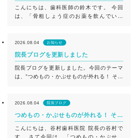
飲んでいる方は要注意！歯科治療を安
こんにちは、歯科医師の鈴木です。 今回
全に行うためのポイント
は、「骨粗しょう症のお薬を飲んでいる
（または注射を受けている）方の歯科治
療」についてお話しします。 現在治療中の
方にとって、安全に歯科治療を行う上で非
2026.08.04
お知らせ
常に大切な内容となりますので、ぜひご一
院長ブログを更新しました
読ください。 骨粗しょう症の薬と「顎骨壊
院長ブログを更新しました。今回のテーマ
死（がっこつえし）」のリスク 骨粗しょう
は、”つめもの・かぶせものが外れる！ その
症の治療に使われる「ビスホスホネート
寿命と原因は？”です。 詳しくはこちら
（BP）製剤」や「デノスマブ」などの骨吸
収抑制薬は、骨密度を上げて骨折を予防す
る非常に重要なお薬です。多くの方が服
2026.08.04
院長ブログ
用、あるいは注射を受けられています。 し
つめもの・かぶせものが外れる！ その
かし、2003年に海外で「BP注射薬を使用し
寿命と原因は？
こんにちは、谷村歯科医院 院長の谷村で
ている患者さんの顎（あご）の骨が溶けて
す。 さて今回は、「つめもの・かぶせも
しまう『顎骨壊死』が発生した」という報