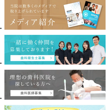
りできます スリープスプリント（マウスピ
ース）は、呼吸器内科、循環器内科、耳鼻
咽喉科、睡眠外来などの医科のドクターか
らの紹介状（情報提供書）があれば、健康
保険を適用してお作りすることが可能で
す。 「単なるいびきだと思って医科を受診
したら、実は無呼吸症候群だった」という
お話もよく耳にします。まずは医科でしっ
かりとした診断（重症度の判定）と治療方
針の決定をしていただき、当院のような歯
科医院が装置の製作と長期的な管理（メン
テナンス）を担当するという連携をとりま
す。 当院でも、睡眠時無呼吸症候群治療用
のスリープスプリントを作成しておりま
す。 ご自身のいびきやご家族の睡眠中の無
呼吸が気になる方、また医科からのご紹介