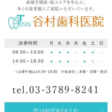
成城学園前・砧エリアを中心に、
ただきます。 詳しくはこちら
道）が狭くなったり、塞がったりして起こ
身では気づきにくいことも 少なくありませ
います。 ただし、リスクが高い患者さんに
多くの患者様にご来院いただいています。
るタイプです。「いびき」や「日中の眠
ん。 大きなトラブルを防ぐためにも 定期
ついては短期間の休薬を検討することもあ
気」が出やすいのが特徴で、無呼吸症候群
的に歯科を受診し、 修復物の状態を確認し
るため、主治医と歯科医師の強い連携によ
の中で一番多いのがこの病態です。 ② 中枢
ておきましょう。 谷村歯科医院 ネット
るリスク評価が不可欠です。 4. デノスマブ
性睡眠時無呼吸（CSA） 脳の呼吸中枢から
予約はこちらから 〒157-0072 東京都世田
（プラリア）を使用中の方のスケジュール
の指令が低下し、呼吸をしようとする働き
谷区祖師谷3-32-2 渡辺ビル2階 TEL：03-
プラリアなどのデノスマブは、投与を中止
診療時間
月
火
水
木
金
土
日
自体が失われることで起こります。心臓の
3789-8241 URL：https://tanimurashika.jp/
すると骨折のリスクが急激に上がるため、
09:30～13:00
●
●
●
-
●
●
-
疾患や高血圧症が背景にある場合が多いタ
Googleマップ：
休薬は避けることが重要です。 そのため、
14:30～18:30
●
●
●
-
●
○
-
イプです。 ③ 混合型睡眠時無呼吸
https://maps.app.goo.gl/oAfUwBSwhy8V7bcp7
「投与から4ヶ月頃に抜歯を行い、粘膜の治
（MSA） ①の閉塞性と、②の中枢性が混合
var css = document.createElement('link');
りが良ければその1〜2ヶ月後に再度投与を
○土曜午後は14:30~18:00 ※休診日：木曜・日曜・祝日
しているタイプです。 最も多い「閉塞性
css.rel = 'stylesheet'; css.href =
行う」というような、安全な治療スケジュ
（OSA）」の診断と治療法 一番多いタイプ
'https://www.cranehill.net/websup_blog/css/webs
ールをご提案しています。 5. インプラント
tel.03-3789-8241
である「閉塞性睡眠時無呼吸症候群」は、
css.type = 'text/css'; var head =
治療について お薬を多量に、かつ長期間使
睡眠中に10秒以上の呼吸停止や換気量の低
document.getElementsByTagName('head')
用されている方のインプラント治療は難し
下が繰り返されるのが特徴です。 診断は医
[0]; head.appendChild(css);
いとされています。少量の使用であれば禁
24時間WEB予約
科（呼吸器内科、耳鼻咽喉科、睡眠外来な
忌（絶対にやってはいけない）ではありま