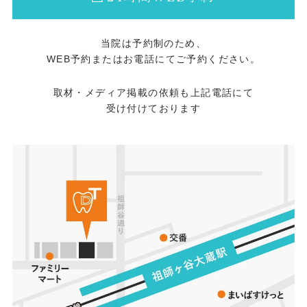
ど）で行われます。睡眠ポリグラフ検査な
せんが、主治医と歯科医師でかなり厳密な
どの結果により、1時間あたりの無呼吸・低
リスク評価を行う必要があります。 お気軽
当院は予約制のため、
呼吸指数（AHI）を算出し、「軽度」「中等
にご相談ください お薬のことでお気づきの
WEB予約またはお電話にてご予約ください。
度」「重症」の3つに重症度が分けられま
点や、ご不安なことがございましたら、当
す。 診断された重症度に応じて、以下のよ
取材・メディア掲載の依頼も上記電話にて
院のスタッフや歯科医師に何なりとお申し
受け付けております
うな治療法が選択されます。 ① CPAP（シ
付けください。 患者さんの全身の健康を守
ーパップ）療法： 中等度〜重症の場合の第
りながら、安全最優先で歯科治療をご提供
一選択。睡眠中に鼻マスクから空気を送り
いたします。 歯科医師 鈴木 孝美 谷村歯
込み、気道を広げます。効果は高いです
科医院 ネット予約はこちらから 〒157-
が、装着の不快感や旅行時の持ち運びが不
0072 東京都世田谷区祖師谷3-32-2 渡辺ビ
便という声もあります。 ② 口腔内装置療法
ル2階 TEL：03-3789-8241 URL：
（スリープスプリント）： 軽度〜中等度の
https://tanimurashika.jp/ Googleマップ：
場合に行われる、歯科で作るマウスピース
https://maps.app.goo.gl/oAfUwBSwhy8V7bcp7
を使った治療です。（※後ほど詳しく解説
します） ③ 外科的治療： 扁桃腺肥大や顎
が小さいなど、解剖学的に喉を広げる必要