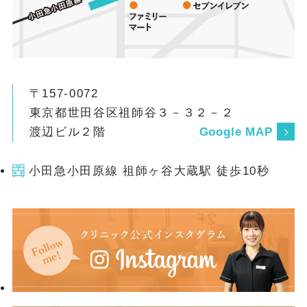
がある場合に行われます。 ④ 舌下神経電気
刺激治療： 特殊な治療で、保険適用の条件
があります。 ⑤ 薬物治療： 舌の筋肉の緊
張を高め、気道の閉塞を防ぎます。 歯科で
作る「マウスピース（スリープスプリン
〒157-0072
ト）」のメリット 上記の治療法の中でも、
東京都世田谷区祖師谷３－３２－２
副作用がなく、手軽に使用できるのが歯科
渡辺ビル２階
Google MAP
医院で作成する口腔内装置（スリープスプ
リント）です。 上下の歯に装着する専用の
小田急小田原線 祖師ヶ谷大蔵駅 徒歩10秒
マウスピースで、下の顎を少し前に出した
状態に固定してお作りします。これによ
り、寝ている間に気道（喉の奥）が広が
り、いびきや無呼吸を軽減する効果があり
ます。 大掛かりな機械が不要なため、出張
や旅行に行く機会が多い方にも非常に適し
ています。 保険適用でマウスピースをお作