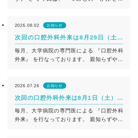
の」 についてのお話です。 ◆つめもの・
告があり、それ以降、歯科治療の際には特
かぶせものは 「一生もの」じゃない？ つ
別な注意が必要喚起されるようになりまし
めもの・かぶせもの（修復物）の治療を終
た。 日本でも2023年に専門の委員会による
2026.08.02
お知らせ
えると、 「これで完治したから大丈夫」 と
最新のガイドライン（ポジションペーパー
次回の口腔外科外来は8月29日（土）
思われがちですが、 実はこれらの修復物に
2023、以下PP2023）が発表されており、当
です
毎月、大学病院の専門医による 『口腔外科
も寿命があります。 はじめは歯にぴった
院でもこの基準に基づき、医科と連携した
外来』 を行なっております。 親知らずや口
りと合っていた修復物も、 お口の中という
安全な治療を行っています。 歯科治療時に
の中のでき物や違和感、あごの痛みや引っ
過酷な環境で毎日使い続けるうちに、 少し
注意が必要なお薬一覧 ご自身が使用してい
かかり（顎関節症）等でお悩みの方はご相
ずつ劣化が進んでいくのは避けられませ
るお薬が該当するかどうか、以下の表でご
談ください。 次回は８月２９日（土）で
ん。 修復物の素材や噛みぐせ、 お口の
確認ください。 薬剤の種類 主な商品名（飲
2026.07.26
お知らせ
す。 ※口腔外科外来受診前に各種検査とご
ケア状況にもよりますが、 ある調査では、
み薬・注射・点滴） ビスホスホネート ゾメ
次回の口腔外科外来は8月1日（土）で
説明のため、事前に1度ご来院していただく
保険診療で作られた修復物は おおよそ7年
タ、ゾレドロン酸、リクラスト、パミドロ
す
毎月、大学病院の専門医による 『口腔外科
必要があります。 （初診として口腔外科外
から10年程度が 作り替えのひとつの目安、
ン酸二Na、フォサマック、ボナロン、アレ
外来』 を行なっております。 親知らずや口
来の予約は不可です。また、初診時に口腔
という見解が示されています。 ◆つ
ンドロン酸、ボンビバ、ボノテオ、リカル
の中のでき物や違和感、あごの痛みや引っ
外科外来の受診が必要かどうか判断いたし
めもの・かぶせものが外れる主な原因 つ
ボン、ミノドロン、アクトネル、ベネッ
かかり（顎関節症）等でお悩みの方はご相
ます） ※口腔外科外来は完全予約制になり
めもの・かぶせものが外れる原因として、
ト、リセドロン酸Na デノスマブ プラリア