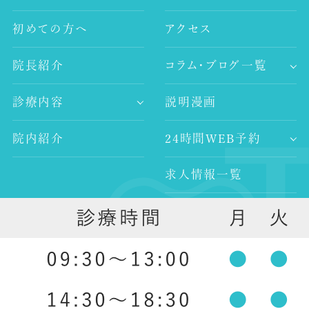
初めての方へ
アクセス
院長紹介
コラム・ブログ一覧
-歯科コラム
診療内容
説明漫画
-谷村歯科医院ブログ
-歯が痛い
-院長ブログ
院内紹介
24時間WEB予約
-審美治療
-インプラント
求人情報一覧
-レーザー治療
-歯科医師求人
-予防歯科
外部リンク
-歯科衛生士求人
-口腔外科
-ホワイトニング
-入れ歯治療
祖師ヶ谷大蔵の歯医者 ｜ 谷村歯科医院 祖師ヶ谷大蔵