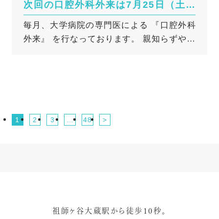
次回の口腔外科外来は7月25日（土）
法の一つとして歯科医院で作ることができ
ばりによる強い力 睡眠中の歯ぎしりや 無意
帳」を確認させていただきます。ただし、
です
毎月、大学病院の専門医による 『口腔外科
る専用のマウスピースがとても有効なケー
識の食いしばりも原因の1つです。 歯や修
病院で打つ注射薬はお薬手帳に記載されな
外来』 を行なっております。 親知らずや口
スがあります。詳しく解説していきます
復物に強い力が繰り返し加わることで、 修
いことも多いため、問診でもしっかりと確
の中のでき物や違和感、あごの痛みや引っ
ね。 睡眠時無呼吸症候群（SAS）とは？ 睡
復物が外れたり欠けたりします。
認いたします。 顎骨壊死のリスクを予防す
かかり（顎関節症）等でお悩みの方はご相
眠時無呼吸症候群（Sleep Apnea
◆「取れたまま放置」はNG！ 早めに歯科
るため、必要に応じてお薬を処方している
談ください。 次回は７月２５日（土）で
Syndrome：通称SAS）とは、その名の通り
医院へ つめものやかぶせものが外れて
整形外科などの主治医の先生と連携をとっ
す。 ※口腔外科外来受診前に各種検査とご
睡眠中に繰り返し呼吸が停止、または低下
も、 痛みがないと通院をつい後回しにしが
て治療を進めます。 2. 虫歯や歯周病の治療
説明のため、事前に1度ご来院していただく
する病気です。 質の高い睡眠がとれなくな
ちです。 しかし、つめもの・かぶせもの
について ガイドライン（PP2023）では、
1
2
3
…
48
>
必要があります。 （初診として口腔外科外
るため、日中の強い眠気や集中力の低下を
が外れると、 本来守られていた歯がむき出
骨粗しょう症のお薬を使用していても「虫
来の予約は不可です。また、初診時に口腔
引き起こすだけでなく、放置すると高血圧
しの状態に。 この部分は歯質が弱く、 む
歯・根の治療・歯周病の治療など、一般的
外科外来の受診が必要かどうか判断いたし
症や心疾患、脳血管疾患などの重大なリス
し歯になりやすいため、 むし歯が進行した
な歯科治療は継続することが望ましい」と
ます） ※口腔外科外来は完全予約制になり
クが高まる原因としても知られる深刻な病
り、 歯が欠けてかみ合わせが崩れたりする
されています。 3. 抜歯時の「休薬」につい
ます。 ※口腔外科外来でできる診査や処置
気です。 睡眠時無呼吸症候群の3つのタイ
おそれがあります。 このとき、外れた修
て 抜歯に関しては、現状では「お薬を休む
には限界があります。診療所レベルでの範
プ この病気は、原因によって主に以下の3
復物は、 そのまま付け直せる場合もあるた
（休薬する）ことで顎骨壊死が防げる」と
囲を超えると判断した場合には、大学病院
つのタイプに分類されます。 ① 閉塞性睡眠
め、 捨てずに保管し、受診時にお持ちくだ
いう明確な根拠がないため、「原則として
祖師ヶ谷大蔵駅から徒歩10秒。
の口腔外科または専門外来を紹介させてい
時無呼吸（OSA） 喉や上気道（空気の通り
さい。 また、修復物の劣化は、 ご自
休薬せずに抜歯を行う」ことが提案されて